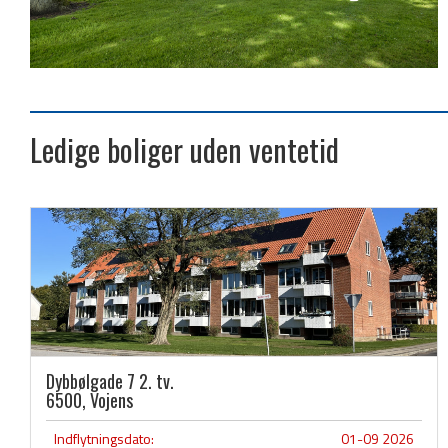
Ledige boliger uden ventetid
Dybbølgade 7 2. tv.
6500, Vojens
Indflytningsdato:
01-09 2026