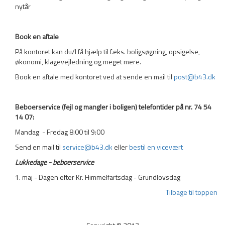
nytår
Book en aftale
På kontoret kan du/I få hjælp til f.eks. boligsøgning, opsigelse,
økonomi, klagevejledning og meget mere.
Book en aftale med kontoret ved at sende en mail til
post@b43.dk
Beboerservice (fejl og mangler i boligen) telefontider på nr. 74 54
14 07:
Mandag - Fredag 8:00 til 9:00
Send en mail til
service@b43.dk
eller
bestil en vicevært
Lukkedage - beboerservice
1. maj - Dagen efter Kr. Himmelfartsdag - Grundlovsdag
Tilbage til toppen