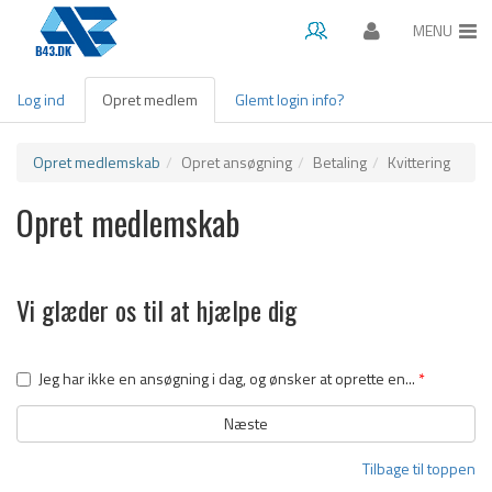
MENU
Gå til hovedindhold
Log ind
Opret medlem
(aktiv
Glemt login info?
Primære faneblade
fane)
Opret medlemskab
Opret ansøgning
Betaling
Kvittering
Opret medlemskab
Vi glæder os til at hjælpe dig
Jeg har ikke en ansøgning i dag, og ønsker at oprette en...
*
Tilbage til toppen