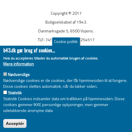
Copyright © 2017
Boligselskabet af 1943.
Danmarksgade 5, 6500 Vojens.
TLF: 7454 1407, CVR: 42254517
Cookie politik
post@b43.dk.
b43.dk gør brug af cookies...
Hvis du accepterer, tillader du automatisk brugen af cookies.
Mere information
Nødvendige
Nødvendige cookies er de cookies, der får hjemmesiden til at fungere.
Disse cookies slettes automatisk, når du lukker siden.
Statistik
følg os på facebook
Statistik Cookies indsamler data om trafikken på hjemmesiden. Disse
cookies gemmer IKKE personlige oplysninger, men gemmer
udelukkende anonyme data
Acceptér