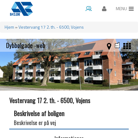
MENU
Gå til hovedindhold
Hjem
»
Vestervang 17 2. th. - 6500, Vojens
Du er her
Dybbølgade -web
Vestervang 17 2. th. - 6500, Vojens
Beskrivelse af boligen
Beskrivelse er på vej